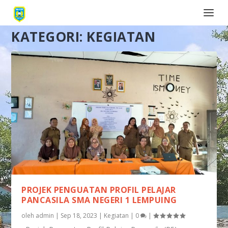
KATEGORI:
KEGIATAN
PROJEK PENGUATAN PROFIL PELAJAR
PANCASILA SMA NEGERI 1 LEMPUING
oleh
admin
|
Sep 18, 2023
|
Kegiatan
|
0
|