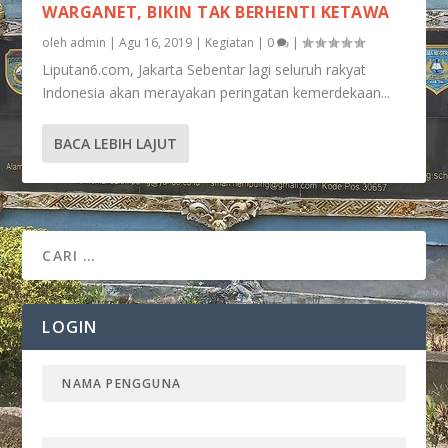
WARGANET, BIKIN TAK BERHENTI KETAWA
oleh
admin
|
Agu 16, 2019
|
Kegiatan
|
0
|
Liputan6.com, Jakarta Sebentar lagi seluruh rakyat
Indonesia akan merayakan peringatan kemerdekaan...
BACA LEBIH LAJUT
LOGIN