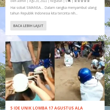
oleh
admin
|
Agu 20, 2022
|
Kegiatan
|
0
|
Hai sobat SMANSA… Dalam rangka menyambut ulang
tahun Republik Indonesia kita tercinta nih...
BACA LEBIH LAJUT
5 IDE UNIK LOMBA 17 AGUSTUS ALA