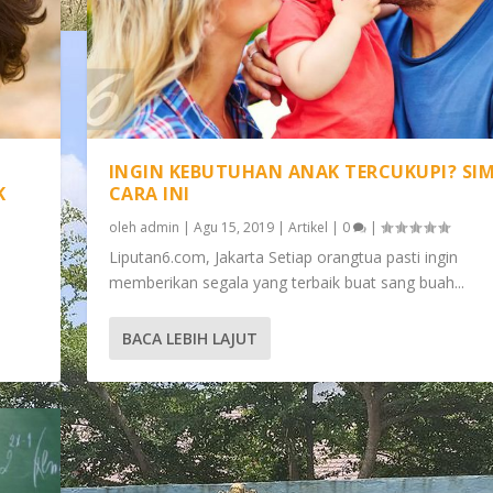
INGIN KEBUTUHAN ANAK TERCUKUPI? SIM
K
CARA INI
oleh
admin
|
Agu 15, 2019
|
Artikel
|
0
|
Liputan6.com, Jakarta Setiap orangtua pasti ingin
memberikan segala yang terbaik buat sang buah...
? SIMAK 4 CARA INI
4 TIPS UNTUK ORANGT...
BACA LEBIH LAJUT