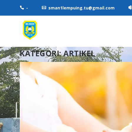
-
sman1lempuing.tu@gmail.com


KATEGORI:
ARTIKEL