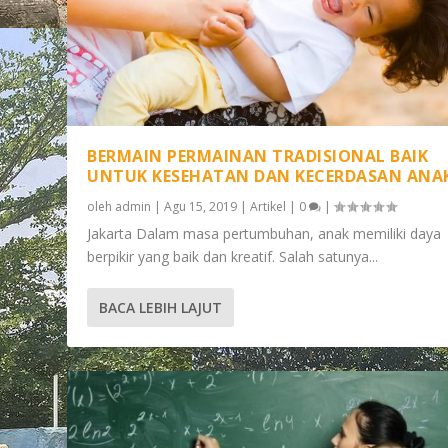
BERMAIN PERMAINAN TRADISIONAL BAIK
UNTUK KESEHATAN DAN KECERDASAN ANA
oleh
admin
|
Agu 15, 2019
|
Artikel
|
0
|
Jakarta Dalam masa pertumbuhan, anak memiliki daya
berpikir yang baik dan kreatif. Salah satunya...
INGIN KEBUTUHAN ANAK TERCUKUPI
AJAK ANAK SUKA MATEMATIKA, INI 
BACA LEBIH LAJUT
Diposting oleh
Diposting oleh
admin
admin
|
|
Agu 15, 2019
Agu 15, 2019
|
|
Artikel
Artikel
|
|
0
0
|
|