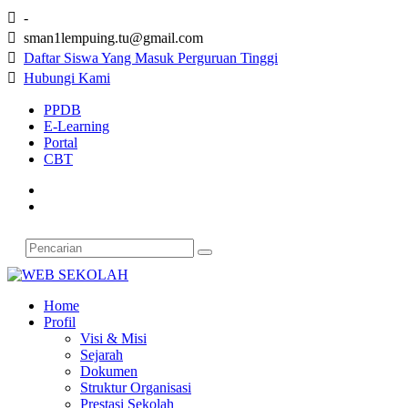

-

sman1lempuing.tu@gmail.com

Daftar Siswa Yang Masuk Perguruan Tinggi

Hubungi Kami
PPDB
E-Learning
Portal
CBT
Home
Profil
Visi & Misi
Sejarah
Dokumen
Struktur Organisasi
Prestasi Sekolah