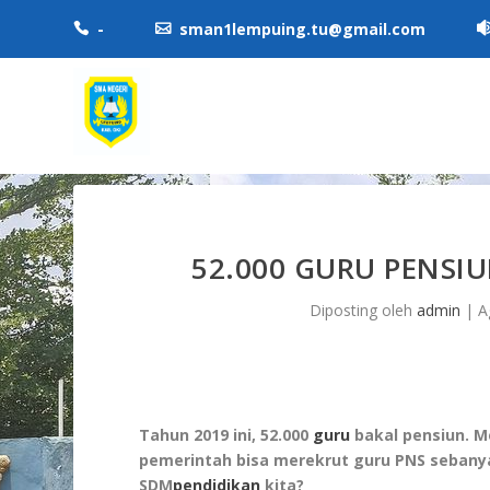
-
sman1lempuing.tu@gmail.com


52.000 GURU PENSI
Diposting oleh
admin
|
A
Tahun 2019 ini, 52.000
guru
bakal pensiun. M
pemerintah bisa merekrut guru PNS sebanya
SDM
pendidikan
kita?