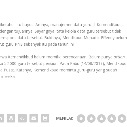
diketahui. Itu bagus. Artinya, manajemen data guru di Kemendikbud,
 dengan tujuannya. Sayangnya, tata kelola data guru tersebut tidak
respons data tersebut. Buktinya, Mendikbud Muhadjir Effendy belu
t guru PNS sebanyak itu pada tahun ini.
hwa Kemendikbud belum memiliki perencanaan. Belum punya
action
ka 52.000 guru tersebut pensiun. Pada Rabu (14/08/2019), Mendikbud
arta Pusat. Katanya, Kemendikbud meminta guru-guru yang sudah
 mereka.
MENILAI: