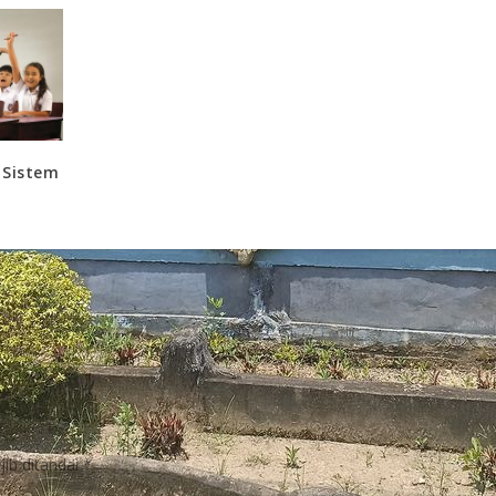
 Sistem
ib ditandai
*