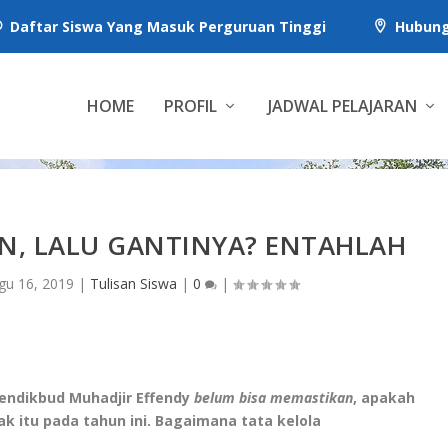
Daftar Siswa Yang Masuk Perguruan Tinggi
Hubung


HOME
PROFIL
JADWAL PELAJARAN
UN, LALU GANTINYA? ENTAHLAH
gu 16, 2019
|
Tulisan Siswa
|
0
|
endikbud Muhadjir Effendy
belum bisa memastikan
, apakah
k itu pada tahun ini. Bagaimana tata kelola