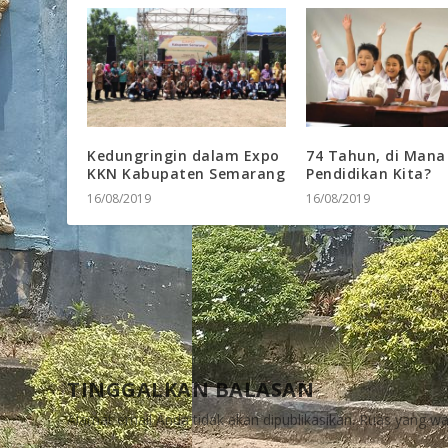
Kedungringin dalam Expo
74 Tahun, di Mana
KKN Kabupaten Semarang
Pendidikan Kita?
16/08/2019
16/08/2019
TINGGALKAN BALASAN
Alamat email Anda tidak akan dipublikasikan.
Ruas yang waj