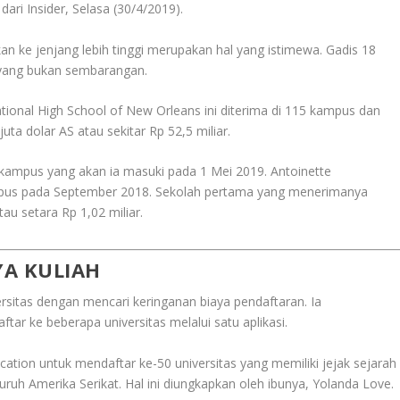
 dari Insider, Selasa (30/4/2019).
 ke jenjang lebih tinggi merupakan hal yang istimewa. Gadis 18
 yang bukan sembarangan.
ational High School of New Orleans ini diterima di 115 kampus dan
uta dolar AS atau sekitar Rp 52,5 miliar.
 kampus yang akan ia masuki pada 1 Mei 2019. Antoinette
pus pada September 2018. Sekolah pertama yang menerimanya
u setara Rp 1,02 miliar.
YA KULIAH
ersitas dengan mencari keringanan biaya pendaftaran. Ia
 ke beberapa universitas melalui satu aplikasi.
tion untuk mendaftar ke-50 universitas yang memiliki jejak sejarah
luruh Amerika Serikat. Hal ini diungkapkan oleh ibunya, Yolanda Love.