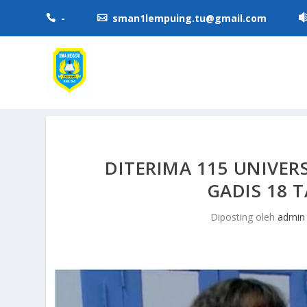
-
sman1lempuing.tu@gmail.com


DITERIMA 115 UNIVER
GADIS 18 
Diposting oleh
admin