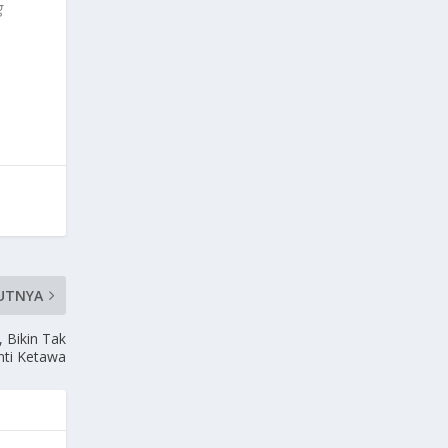
g
UTNYA
 Bikin Tak
nti Ketawa