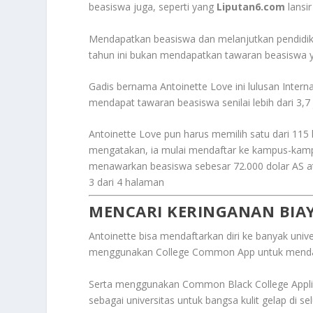
beasiswa juga, seperti yang
Liputan6.com
lansir
Mendapatkan beasiswa dan melanjutkan pendidikan
tahun ini bukan mendapatkan tawaran beasiswa
Gadis bernama Antoinette Love ini lulusan Intern
mendapat tawaran beasiswa senilai lebih dari 3,7 j
Antoinette Love pun harus memilih satu dari 115
mengatakan, ia mulai mendaftar ke kampus-kam
menawarkan beasiswa sebesar 72.000 dolar AS ata
3 dari 4 halaman
MENCARI KERINGANAN BIA
Antoinette bisa mendaftarkan diri ke banyak univ
menggunakan College Common App untuk mendaftar
Serta menggunakan Common Black College Applica
sebagai universitas untuk bangsa kulit gelap di se