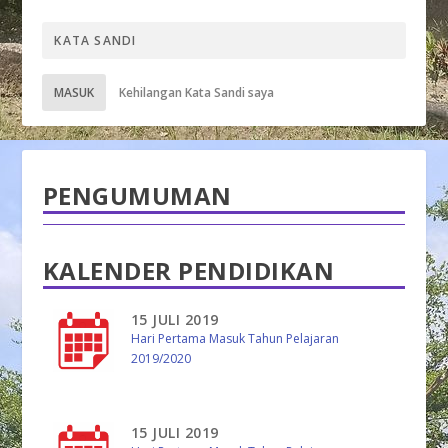
MASUK
Kehilangan Kata Sandi saya
PENGUMUMAN
KALENDER PENDIDIKAN
15 JULI 2019
Hari Pertama Masuk Tahun Pelajaran
2019/2020
15 JULI 2019