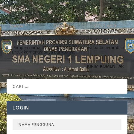
Simpan nama, email, dan situs web saya pada peramban
ini untuk komentar saya berikutnya.
LOGIN