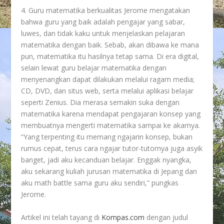
4. Guru matematika berkualitas Jerome mengatakan
bahwa guru yang baik adalah pengajar yang sabar,
luwes, dan tidak kaku untuk menjelaskan pelajaran
matematika dengan baik. Sebab, akan dibawa ke mana
pun, matematika itu hasilnya tetap sama. Di era digital,
selain lewat guru belajar matematika dengan
menyenangkan dapat dilakukan melalui ragam media;
CD, DVD, dan situs web, serta melalui aplikasi belajar
seperti Zenius. Dia merasa semakin suka dengan
matematika karena mendapat pengajaran konsep yang
membuatnya mengerti matematika sampai ke akarnya.
“Yang terpenting itu memang ngajarin konsep, bukan
rumus cepat, terus cara ngajar tutor-tutornya juga asyik
banget, jadi aku kecanduan belajar. Enggak nyangka,
aku sekarang kuliah jurusan matematika di Jepang dan
aku math battle sama guru aku sendiri,” pungkas
Jerome.
Artikel ini telah tayang di
Kompas.com
dengan judul