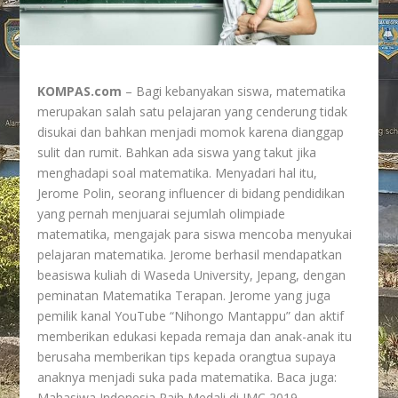
KOMPAS.com
– Bagi kebanyakan siswa, matematika
merupakan salah satu pelajaran yang cenderung tidak
disukai dan bahkan menjadi momok karena dianggap
sulit dan rumit. Bahkan ada siswa yang takut jika
menghadapi soal matematika. Menyadari hal itu,
Jerome Polin, seorang influencer di bidang pendidikan
yang pernah menjuarai sejumlah olimpiade
matematika, mengajak para siswa mencoba menyukai
pelajaran matematika. Jerome berhasil mendapatkan
beasiswa kuliah di Waseda University, Jepang, dengan
peminatan Matematika Terapan. Jerome yang juga
pemilik kanal YouTube “Nihongo Mantappu” dan aktif
memberikan edukasi kepada remaja dan anak-anak itu
berusaha memberikan tips kepada orangtua supaya
anaknya menjadi suka pada matematika. Baca juga:
Mahasiwa Indonesia Raih Medali di IMC 2019,