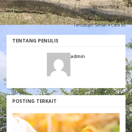
BERIKUTNYA
Ingin Kebutuhan Anak
Tercukupi? Simak 4 Cara Ini
TENTANG PENULIS
admin
POSTING TERKAIT